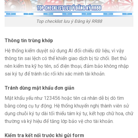
Top checklist lưu ý Đăng ký RR88
Thông tin trùng khớp
Hệ thống kiểm duyệt sử dụng AI đối chiếu dữ liệu, vì vậy
thông tin sai lệch có thể khiến giao dịch bị từ chối. Bet thủ
nên kiểm tra kỹ họ tên, số điện thoại, đảm bảo không nhập
sai ký tự để tránh rắc rối khi xác minh tài khoản.
Tránh dùng mật khẩu đơn giản
Mật khẩu yếu như 123456 hoặc tên cá nhân dễ bị dò tìm
bằng công cụ tự động. Hệ thống khuyến nghị thành viên sử
dụng chuỗi ký tự dài tối thiểu tám ký tự, kết hợp chữ hoa, chữ
thường và ký hiệu để tăng lớp bảo vệ cho tài khoản.
Kiểm tra kết nối trước khi gửi form