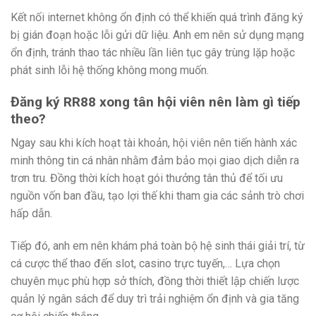
Kết nối internet không ổn định có thể khiến quá trình đăng ký
bị gián đoạn hoặc lỗi gửi dữ liệu. Anh em nên sử dụng mạng
ổn định, tránh thao tác nhiều lần liên tục gây trùng lặp hoặc
phát sinh lỗi hệ thống không mong muốn.
Đăng ký RR88 xong tân hội viên nên làm gì tiếp
theo?
Ngay sau khi kích hoạt tài khoản, hội viên nên tiến hành xác
minh thông tin cá nhân nhằm đảm bảo mọi giao dịch diễn ra
trơn tru. Đồng thời kích hoạt gói thưởng tân thủ để tối ưu
nguồn vốn ban đầu, tạo lợi thế khi tham gia các sảnh trò chơi
hấp dẫn.
Tiếp đó, anh em nên khám phá toàn bộ hệ sinh thái giải trí, từ
cá cược thể thao đến slot, casino trực tuyến,… Lựa chọn
chuyên mục phù hợp sở thích, đồng thời thiết lập chiến lược
quản lý ngân sách để duy trì trải nghiệm ổn định và gia tăng