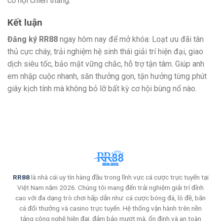
cơ hội chiến thắng.
Kết luận
Đăng ký RR88
ngay hôm nay để mở khóa: Loạt ưu đãi tân
thủ cực cháy, trải nghiệm hệ sinh thái giải trí hiện đại, giao
dịch siêu tốc, bảo mật vững chắc, hỗ trợ tận tâm. Giúp anh
em nhập cuộc nhanh, săn thưởng gọn, tận hưởng từng phút
giây kịch tính mà không bỏ lỡ bất kỳ cơ hội bùng nổ nào.
RR88
là nhà cái uy tín hàng đầu trong lĩnh vực cá cược trực tuyến tại
Việt Nam năm 2026. Chúng tôi mang đến trải nghiệm giải trí đỉnh
cao với đa dạng trò chơi hấp dẫn như: cá cược bóng đá, lô đề, bắn
cá đổi thưởng và casino trực tuyến. Hệ thống vận hành trên nền
tảng công nghệ hiện đại, đảm bảo mượt mà, ổn định và an toàn