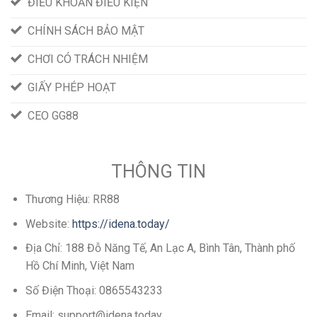
ĐIỀU KHOẢN ĐIỀU KIỆN
CHÍNH SÁCH BẢO MẬT
CHƠI CÓ TRÁCH NHIỆM
GIẤY PHÉP HOẠT
CEO GG88
THÔNG TIN
Thương Hiệu: RR88
Website:
https://idena.today/
Địa Chỉ: 188 Đỗ Năng Tế, An Lạc A, Bình Tân, Thành phố
Hồ Chí Minh, Việt Nam
Số Điện Thoại: 0865543233
Email:
support@idena.today