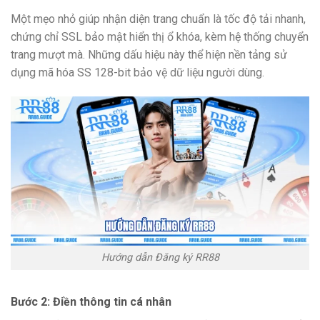
Một mẹo nhỏ giúp nhận diện trang chuẩn là tốc độ tải nhanh,
chứng chỉ SSL bảo mật hiển thị ổ khóa, kèm hệ thống chuyển
trang mượt mà. Những dấu hiệu này thể hiện nền tảng sử
dụng mã hóa SS 128-bit bảo vệ dữ liệu người dùng.
Hướng dẫn Đăng ký RR88
Bước 2: Điền thông tin cá nhân