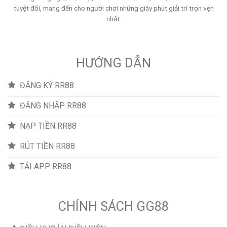
tuyệt đối, mang đến cho người chơi những giây phút giải trí trọn vẹn
nhất.
HƯỚNG DẪN
ĐĂNG KÝ RR88
ĐĂNG NHẬP RR88
NẠP TIỀN RR88
RÚT TIỀN RR88
TẢI APP RR88
CHÍNH SÁCH GG88