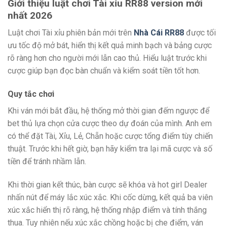
Giới thiệu luật chơi Tài xỉu RR88 version mới
nhất 2026
Luật chơi Tài xỉu phiên bản mới trên
Nhà Cái RR88
được tối
ưu tốc độ mở bát, hiển thị kết quả minh bạch và bảng cược
rõ ràng hơn cho người mới lẫn cao thủ. Hiểu luật trước khi
cược giúp bạn đọc bàn chuẩn và kiểm soát tiền tốt hơn.
Quy tắc chơi
Khi ván mới bắt đầu, hệ thống mở thời gian đếm ngược để
bet thủ lựa chọn cửa cược theo dự đoán của mình. Anh em
có thể đặt Tài, Xỉu, Lẻ, Chẵn hoặc cược tổng điểm tùy chiến
thuật. Trước khi hết giờ, bạn hãy kiểm tra lại mã cược và số
tiền để tránh nhầm lẫn.
Khi thời gian kết thúc, bàn cược sẽ khóa và hot girl Dealer
nhấn nút để máy lắc xúc xắc. Khi cốc dừng, kết quả ba viên
xúc xắc hiển thị rõ ràng, hệ thống nhập điểm và tính thắng
thua. Tuy nhiên nếu xúc xắc chồng hoặc bị che điểm, ván