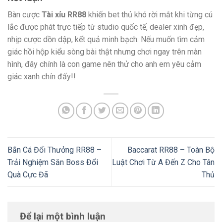
Bàn cược
Tài xỉu RR88
khiến bet thủ khó rời mắt khi từng cú
lắc được phát trực tiếp từ studio quốc tế, dealer xinh đẹp,
nhịp cược dồn dập, kết quả minh bạch. Nếu muốn tìm cảm
giác hồi hộp kiểu sòng bài thật nhưng chơi ngay trên màn
hình, đây chính là con game nên thử cho anh em yêu cảm
giác xanh chín đấy!!
Bắn Cá Đổi Thưởng RR88 –
Baccarat RR88 – Toàn Bộ
Trải Nghiệm Săn Boss Đổi
Luật Chơi Từ A Đến Z Cho Tân
Quà Cực Đã
Thủ
Để lại một bình luận