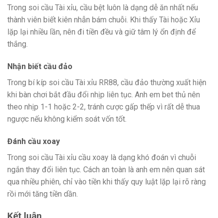
Trong soi cầu Tài xỉu, cầu bệt luôn là dạng dễ ăn nhất nếu
thành viên biết kiên nhẫn bám chuỗi. Khi thấy Tài hoặc Xỉu
lặp lại nhiều lần, nên đi tiền đều và giữ tâm lý ổn định để
thắng.
Nhận biết cầu đảo
Trong bí kíp soi cầu Tài xỉu RR88, cầu đảo thường xuất hiện
khi bàn chơi bắt đầu đổi nhịp liên tục. Anh em bet thủ nên
theo nhịp 1-1 hoặc 2-2, tránh cược gấp thếp vì rất dễ thua
ngược nếu không kiểm soát vốn tốt.
Đánh cầu xoay
Trong soi cầu Tài xỉu cầu xoay là dạng khó đoán vì chuỗi
ngắn thay đổi liên tục. Cách an toàn là anh em nên quan sát
qua nhiều phiên, chỉ vào tiền khi thấy quy luật lặp lại rõ ràng
rồi mới tăng tiền dần.
Kết luận