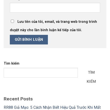
Lưu tên của tôi, email, và trang web trong trình
duyệt này cho lần bình luận kế tiếp của tôi.
Tìm kiếm
TÌM
KIẾM
Recent Posts
RR88 Giả Mạo: 5 Cách Nhận Biết Hiệu Quả Trước Khi Mất