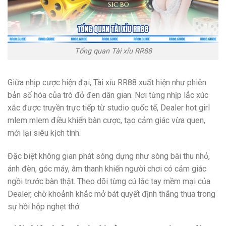
Tổng quan Tài xỉu RR88
Giữa nhịp cược hiện đại, Tài xỉu RR88 xuất hiện như phiên
bản số hóa của trò đỏ đen dân gian. Nơi từng nhịp lắc xúc
xắc được truyền trực tiếp từ studio quốc tế, Dealer hot girl
mlem mlem điều khiển bàn cược, tạo cảm giác vừa quen,
mới lại siêu kịch tính.
Đặc biệt không gian phát sóng dựng như sòng bài thu nhỏ,
ánh đèn, góc máy, âm thanh khiến người chơi có cảm giác
ngồi trước bàn thật. Theo dõi từng cú lắc tay mềm mại của
Dealer, chờ khoảnh khắc mở bát quyết định thắng thua trong
sự hồi hộp nghẹt thở.