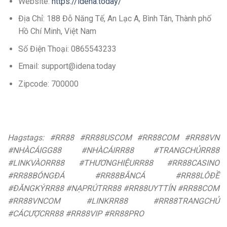
Website:
https://idena.today/
Địa Chỉ: 188 Đỗ Năng Tế, An Lạc A, Bình Tân, Thành phố
Hồ Chí Minh, Việt Nam
Số Điện Thoại: 0865543233
Email:
support@idena.today
Zipcode: 700000
Hagstags: #RR88 #RR88USCOM #RR88COM #RR88VN
#NHÀCÁIGG88 #NHÀCÁIRR88 #TRANGCHỦRR88
#LINKVÀORR88 #THƯƠNGHIỆURR88 #RR88CASINO
#RR88BÓNGĐÁ #RR88BẮNCÁ #RR88LÔĐỀ
#ĐĂNGKÝRR88 #NẠPRÚTRR88 #RR88UYTTÍN #RR88COM
#RR88VNCOM #LINKRR88 #RR88TRANGCHỦ
#CÁCƯỢCRR88 #RR88VIP #RR88PRO